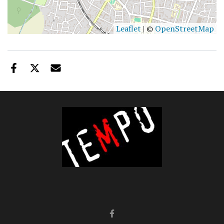
Leaflet
| ©
OpenStreetMap