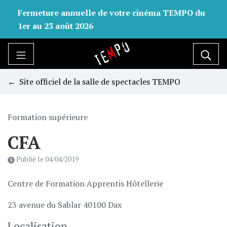
Gestion des traceurs
Fermeture annuelle de votre cinéma TEMPO du
1er au 23 août 2026
Aller
au
Site officiel de la salle
Rech
contenu
Site officiel de la salle de spectacles TEMPO
Formation supérieure
CFA
Publié le
04/04/2019
Centre de Formation Apprentis Hôtellerie
23 avenue du Sablar 40100 Dax
Localisation